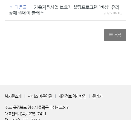
다음글
가족지원사업 보호자 힐링프로그램 ‘비상’ 유리
공예 원데이 클래스
2026.06.02
목록
복지관소개
서비스 이용약관
개인정보 처리방침
관리자
주소: 충청북도 청주시 흥덕구 무심서로 851
대표전화: 043-275-7411
팩스: 043-275-7410
대표자: 안순기
이메일: cj20141211@hanmail.net