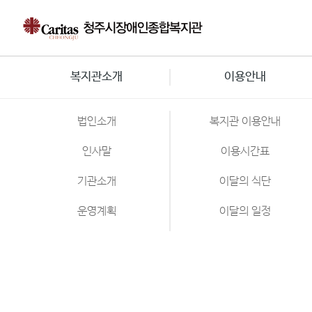
복지관소개
이용안내
자료실
포토갤러리
법인소개
복지관 이용안내
인사말
이용시간표
기관소개
이달의 식단
운영계획
이달의 일정
윤리·안전경영
차량 시간표
조직도·직원소개
디지털 빌리지
202
협약기관
오시는길