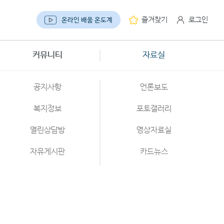
즐겨찾기
로그인
온라인 배움 온도계
커뮤니티
자료실
공지사항
언론보도
복지정보
포토갤러리
열린상담방
영상자료실
자유게시판
카드뉴스
서식게시판
행복누리
채용정보
식 참가