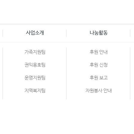
사업소개
나눔활동
가족지원팀
후원 안내
권익옹호팀
후원 신청
포토갤러리
운영지원팀
후원 보고
지역복지팀
자원봉사 안내
직업지원팀
자원봉사 신청
평생학습지원팀
6 충북 미술대전 출품작 수상! 성인평생학습 민화반 시상
자립지원팀